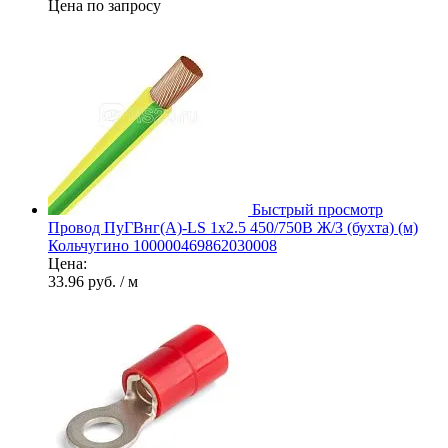
Цена по запросу
Быстрый просмотр
Провод ПуГВнг(А)-LS 1х2.5 450/750В Ж/З (бухта) (м)
Кольчугино 100000469862030008
Цена:
33.96 руб.
/ м