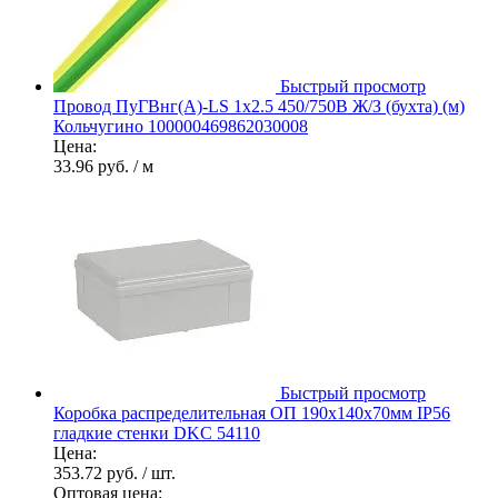
Быстрый просмотр
Провод ПуГВнг(А)-LS 1х2.5 450/750В Ж/З (бухта) (м)
Кольчугино 100000469862030008
Цена:
33.96 руб.
/ м
Быстрый просмотр
Коробка распределительная ОП 190х140х70мм IP56
гладкие стенки DKC 54110
Цена:
353.72 руб.
/ шт.
Оптовая цена: