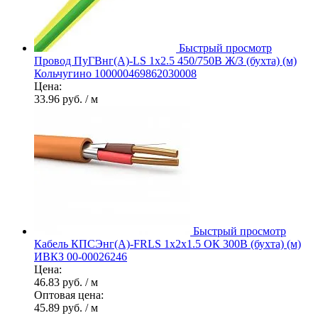
Быстрый просмотр
Провод ПуГВнг(А)-LS 1х2.5 450/750В Ж/З (бухта) (м)
Кольчугино 100000469862030008
Цена:
33.96 руб.
/ м
Быстрый просмотр
Кабель КПСЭнг(А)-FRLS 1х2х1.5 ОК 300В (бухта) (м)
ИВКЗ 00-00026246
Цена:
46.83 руб.
/ м
Оптовая цена:
45.89 руб.
/ м