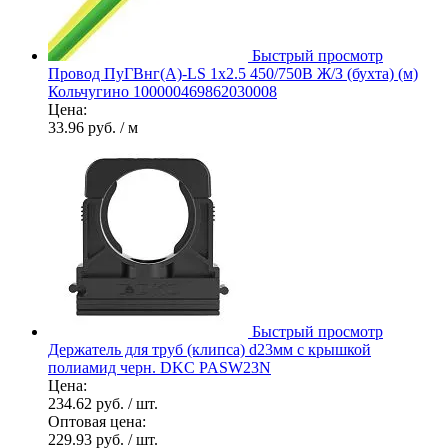
Быстрый просмотр
Провод ПуГВнг(А)-LS 1х2.5 450/750В Ж/З (бухта) (м)
Кольчугино 100000469862030008
Цена:
33.96 руб.
/ м
Быстрый просмотр
Держатель для труб (клипса) d23мм с крышкой
полиамид черн. DKC PASW23N
Цена:
234.62 руб.
/ шт.
Оптовая цена:
229.93 руб.
/ шт.