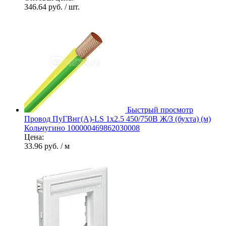
346.64 руб.
/ шт.
Быстрый просмотр
Провод ПуГВнг(А)-LS 1х2.5 450/750В Ж/З (бухта) (м)
Кольчугино 100000469862030008
Цена:
33.96 руб.
/ м