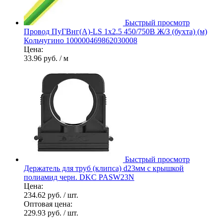
Быстрый просмотр
Провод ПуГВнг(А)-LS 1х2.5 450/750В Ж/З (бухта) (м)
Кольчугино 100000469862030008
Цена:
33.96 руб.
/ м
Быстрый просмотр
Держатель для труб (клипса) d23мм с крышкой
полиамид черн. DKC PASW23N
Цена:
234.62 руб.
/ шт.
Оптовая цена:
229.93 руб.
/ шт.