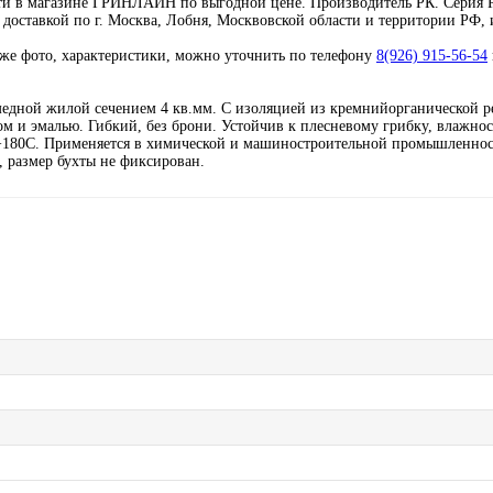
сти в магазине ГРИНЛАЙН по выгодной цене. Производитель РК. Серия
 доставкой по г. Москва, Лобня, Москвовской области и территории РФ,
кже фото, характеристики, можно уточнить по телефону
8(926) 915-56-54
медной жилой сечением 4 кв.мм. С изоляцией из кремнийорганической р
ом и эмалью. Гибкий, без брони. Устойчив к плесневому грибку, влажно
 +180С. Применяется в химической и машиностроительной промышленнос
, размер бухты не фиксирован.