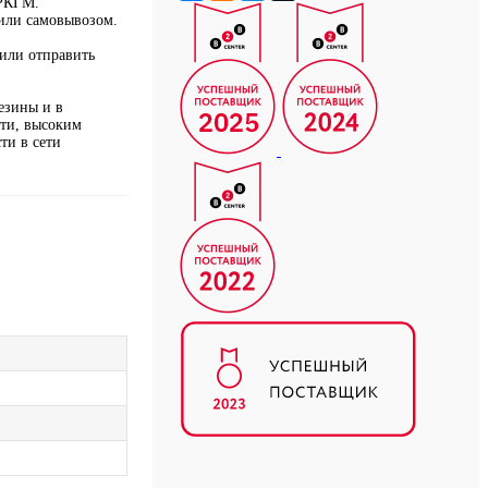
 РКГМ.
 или самовывозом.
или отправить
езины и в
сти, высоким
ти в сети