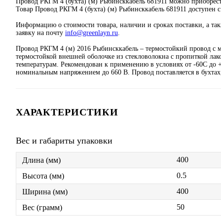
Провод РКГМ 4 (бухта) (м) Рыбинсккабель 681911 можно приобре
Товар Провод РКГМ 4 (бухта) (м) Рыбинсккабель 681911 доступен с
Информацию о стоимости товара, наличии и сроках поставки, а та
заявку на почту
info@greenlayn.ru
.
Провод РКГМ 4 (м) 2016 Рыбинсккабель – термостойкий провод с 
термостойкой внешней оболочке из стекловолокна с пропиткой лак
температурам. Рекомендован к применению в условиях от -60С до
номинальным напряжением до 660 В. Провод поставляется в бухтах
ХАРАКТЕРИСТИКИ
Вес и габариты упаковки
400
Длина (мм)
0.5
Высота (мм)
400
Ширина (мм)
50
Вес (грамм)