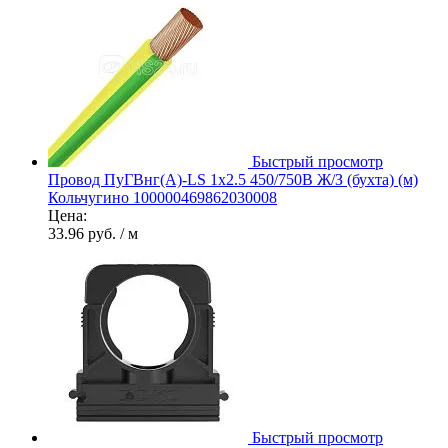
Быстрый просмотр
Провод ПуГВнг(А)-LS 1х2.5 450/750В Ж/З (бухта) (м)
Кольчугино 100000469862030008
Цена:
33.96 руб.
/ м
Быстрый просмотр