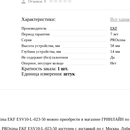
Отзывов: 0
Характеристики:
Все хара
Производитель
EKF
Период гарантии
7 лет
Серия
PROxima
Высота устройства, мм
58 мм
Глубина устройства, мм
14 мм
Не содержит (без) галогенов
Да
Опорное, несущее кольцо
Нет
Кратность заказа:
1 шт.
Единица измерения:
штук
Oxima EKF ESV10-L-023-50 можно приобрести в магазине ГРИНЛАЙН по 
. PROxima EKF ESV10-L-023-50 доступен с доставкой по г. Москва, Лоб