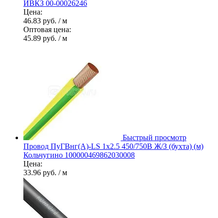
ИВКЗ 00-00026246
Цена:
46.83 руб.
/ м
Оптовая цена:
45.89 руб.
/ м
Быстрый просмотр
Провод ПуГВнг(А)-LS 1х2.5 450/750В Ж/З (бухта) (м)
Кольчугино 100000469862030008
Цена:
33.96 руб.
/ м