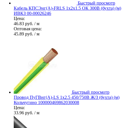
Быстрый просмотр
Кабель КПСЭнг(А)-FRLS 1х2х1.5 ОК 300В (бухта) (м)
ИВКЗ 00-00026246
Цена:
46.83 руб.
/ м
Оптовая цена:
45.89 руб.
/ м
Быстрый просмотр
Провод ПуГВнг(А)-LS 1х2.5 450/750В Ж/З (бухта) (м)
Кольчугино 100000469862030008
Цена:
33.96 руб.
/ м