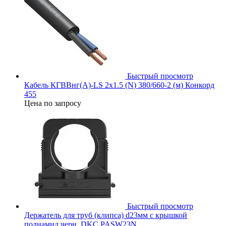
Быстрый просмотр
Кабель КГВВнг(А)-LS 2х1.5 (N) 380/660-2 (м) Конкорд
455
Цена по запросу
Быстрый просмотр
Держатель для труб (клипса) d23мм с крышкой
полиамид черн. DKC PASW23N