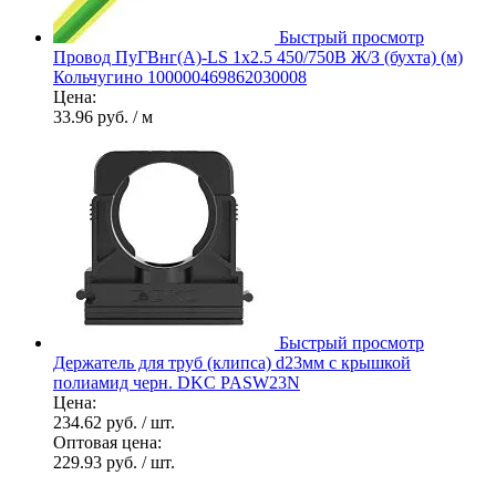
Быстрый просмотр
Провод ПуГВнг(А)-LS 1х2.5 450/750В Ж/З (бухта) (м)
Кольчугино 100000469862030008
Цена:
33.96 руб.
/ м
Быстрый просмотр
Держатель для труб (клипса) d23мм с крышкой
полиамид черн. DKC PASW23N
Цена:
234.62 руб.
/ шт.
Оптовая цена:
229.93 руб.
/ шт.