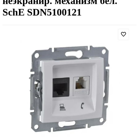
неэкранир. механизм бел.
SchE SDN5100121