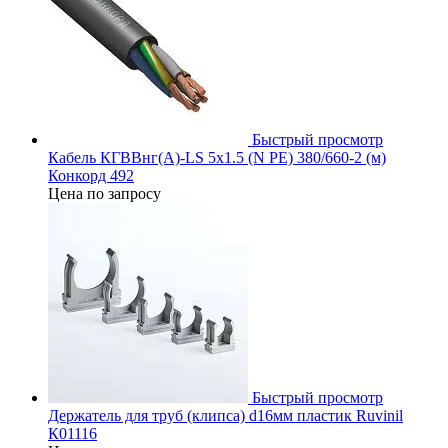
Быстрый просмотр
Кабель КГВВнг(А)-LS 5х1.5 (N PE) 380/660-2 (м)
Конкорд 492
Цена по запросу
Быстрый просмотр
Держатель для труб (клипса) d16мм пластик Ruvinil
К01116