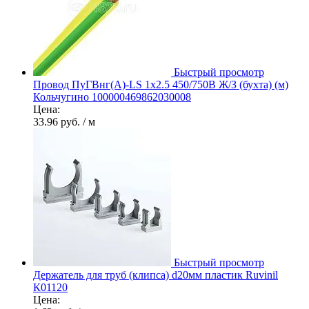
Быстрый просмотр
Провод ПуГВнг(А)-LS 1х2.5 450/750В Ж/З (бухта) (м)
Кольчугино 100000469862030008
Цена:
33.96 руб.
/ м
Быстрый просмотр
Держатель для труб (клипса) d20мм пластик Ruvinil
К01120
Цена: