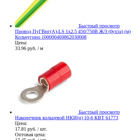
Быстрый просмотр
Провод ПуГВнг(А)-LS 1х2.5 450/750В Ж/З (бухта) (м)
Кольчугино 100000469862030008
Цена:
33.96 руб.
/ м
Быстрый просмотр
Наконечник кольцевой НКИ(н) 10-6 КВТ 61773
Цена:
17.81 руб.
/ шт.
Оптовая цена: