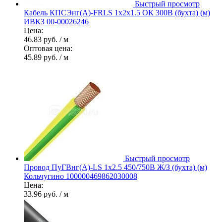
Быстрый просмотр
Кабель КПСЭнг(А)-FRLS 1х2х1.5 ОК 300В (бухта) (м)
ИВКЗ 00-00026246
Цена:
46.83 руб.
/ м
Оптовая цена:
45.89 руб.
/ м
Быстрый просмотр
Провод ПуГВнг(А)-LS 1х2.5 450/750В Ж/З (бухта) (м)
Кольчугино 100000469862030008
Цена:
33.96 руб.
/ м