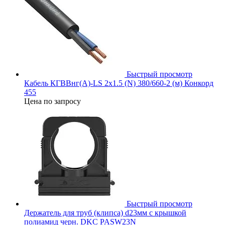
Быстрый просмотр
Кабель КГВВнг(А)-LS 2х1.5 (N) 380/660-2 (м) Конкорд
455
Цена по запросу
Быстрый просмотр
Держатель для труб (клипса) d23мм с крышкой
полиамид черн. DKC PASW23N