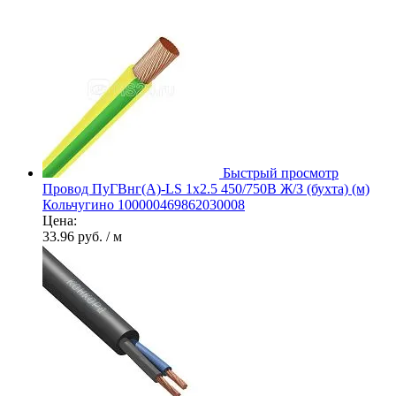
Быстрый просмотр
Провод ПуГВнг(А)-LS 1х2.5 450/750В Ж/З (бухта) (м)
Кольчугино 100000469862030008
Цена:
33.96 руб.
/ м