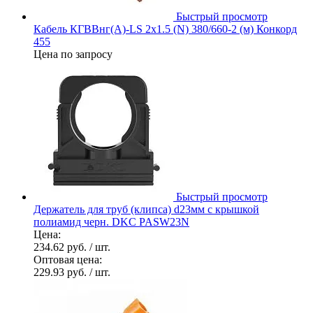
Быстрый просмотр
Кабель КГВВнг(А)-LS 2х1.5 (N) 380/660-2 (м) Конкорд
455
Цена по запросу
Быстрый просмотр
Держатель для труб (клипса) d23мм с крышкой
полиамид черн. DKC PASW23N
Цена:
234.62 руб.
/ шт.
Оптовая цена:
229.93 руб.
/ шт.