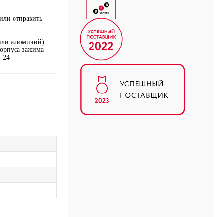
или отправить
или алюминий).
корпуса зажима
-24