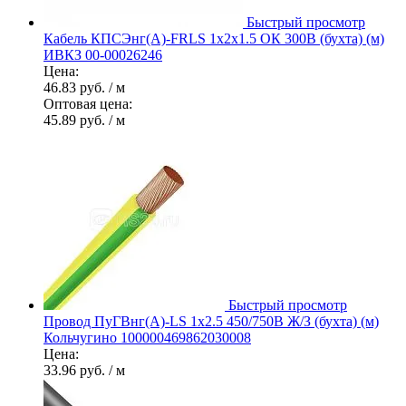
Быстрый просмотр
Кабель КПСЭнг(А)-FRLS 1х2х1.5 ОК 300В (бухта) (м)
ИВКЗ 00-00026246
Цена:
46.83 руб.
/ м
Оптовая цена:
45.89 руб.
/ м
Быстрый просмотр
Провод ПуГВнг(А)-LS 1х2.5 450/750В Ж/З (бухта) (м)
Кольчугино 100000469862030008
Цена:
33.96 руб.
/ м