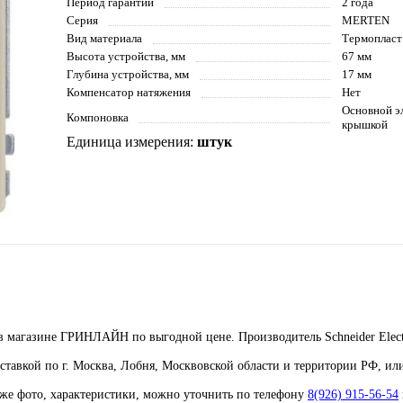
Период гарантии
2 года
Серия
MERTEN
Вид материала
Термопласт
Высота устройства, мм
67 мм
Глубина устройства, мм
17 мм
Компенсатор натяжения
Нет
Основной э
Компоновка
крышкой
Единица измерения:
штук
 магазине ГРИНЛАЙН по выгодной цене. Производитель Schneider Elect
ставкой по г. Москва, Лобня, Москвовской области и территории РФ, ил
кже фото, характеристики, можно уточнить по телефону
8(926) 915-56-54