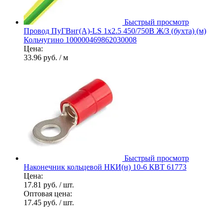
Быстрый просмотр
Провод ПуГВнг(А)-LS 1х2.5 450/750В Ж/З (бухта) (м)
Кольчугино 100000469862030008
Цена:
33.96 руб.
/ м
Быстрый просмотр
Наконечник кольцевой НКИ(н) 10-6 КВТ 61773
Цена:
17.81 руб.
/ шт.
Оптовая цена:
17.45 руб.
/ шт.