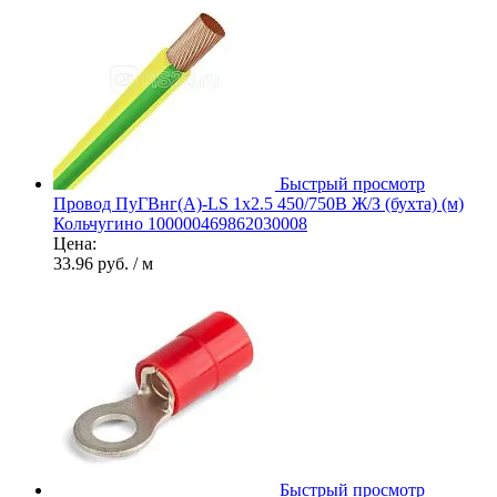
Быстрый просмотр
Провод ПуГВнг(А)-LS 1х2.5 450/750В Ж/З (бухта) (м)
Кольчугино 100000469862030008
Цена:
33.96 руб.
/ м
Быстрый просмотр