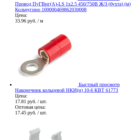
Провод ПуГВнг(А)-LS 1х2.5 450/750В Ж/З (бухта) (м)
Кольчугино 100000469862030008
Цена:
33.96 руб.
/ м
Быстрый просмотр
Наконечник кольцевой НКИ(н) 10-6 КВТ 61773
Цена:
17.81 руб.
/ шт.
Оптовая цена:
17.45 руб.
/ шт.