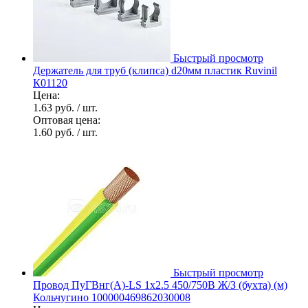
Быстрый просмотр
Держатель для труб (клипса) d20мм пластик Ruvinil
К01120
Цена:
1.63 руб.
/ шт.
Оптовая цена:
1.60 руб.
/ шт.
Быстрый просмотр
Провод ПуГВнг(А)-LS 1х2.5 450/750В Ж/З (бухта) (м)
Кольчугино 100000469862030008