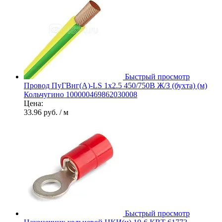
Быстрый просмотр
Провод ПуГВнг(А)-LS 1х2.5 450/750В Ж/З (бухта) (м)
Кольчугино 100000469862030008
Цена:
33.96 руб.
/ м
Быстрый просмотр