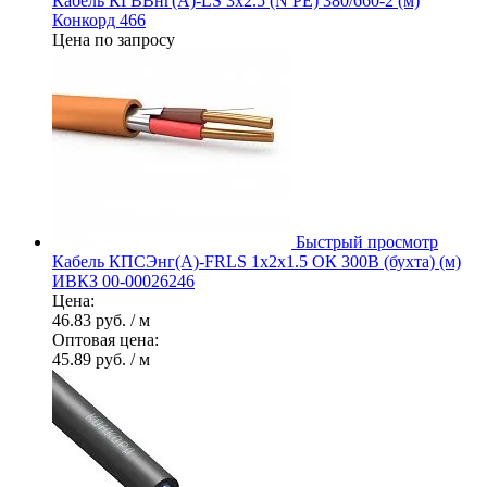
Кабель КГВВнг(А)-LS 3х2.5 (N PE) 380/660-2 (м)
Конкорд 466
Цена по запросу
Быстрый просмотр
Кабель КПСЭнг(А)-FRLS 1х2х1.5 ОК 300В (бухта) (м)
ИВКЗ 00-00026246
Цена:
46.83 руб.
/ м
Оптовая цена:
45.89 руб.
/ м