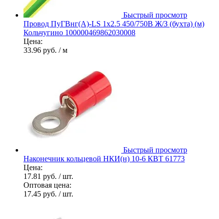
Быстрый просмотр
Провод ПуГВнг(А)-LS 1х2.5 450/750В Ж/З (бухта) (м)
Кольчугино 100000469862030008
Цена:
33.96 руб.
/ м
Быстрый просмотр
Наконечник кольцевой НКИ(н) 10-6 КВТ 61773
Цена:
17.81 руб.
/ шт.
Оптовая цена:
17.45 руб.
/ шт.