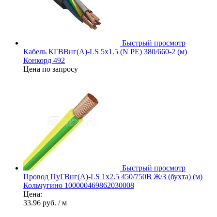
Быстрый просмотр
Кабель КГВВнг(А)-LS 5х1.5 (N PE) 380/660-2 (м)
Конкорд 492
Цена по запросу
Быстрый просмотр
Провод ПуГВнг(А)-LS 1х2.5 450/750В Ж/З (бухта) (м)
Кольчугино 100000469862030008
Цена:
33.96 руб.
/ м