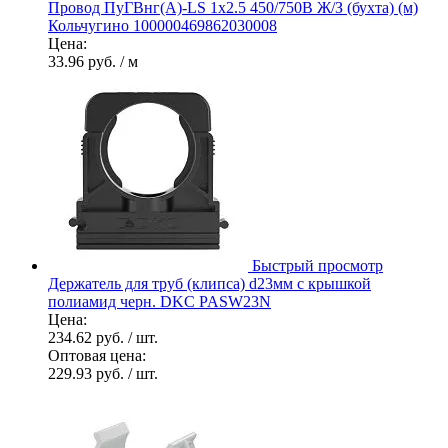
Провод ПуГВнг(А)-LS 1х2.5 450/750В Ж/З (бухта) (м)
Кольчугино 100000469862030008
Цена:
33.96 руб.
/ м
Быстрый просмотр
Держатель для труб (клипса) d23мм с крышкой
полиамид черн. DKC PASW23N
Цена:
234.62 руб.
/ шт.
Оптовая цена:
229.93 руб.
/ шт.