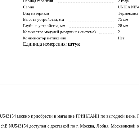
Период гарантии
2 года
Серия
UNICA NE
Вид материала
Термопласт
Высота устройства, мм
75 мм
Глубина устройства, мм
28 мм
Количество модулей (модульная система)
2
Компенсатор натяжения
Нет
Единица измерения:
штук
 NU543154 можно приобрести в магазине ГРИНЛАЙН по выгодной цене. 
chE NU543154 доступен с доставкой по г. Москва, Лобня, Москвовской о