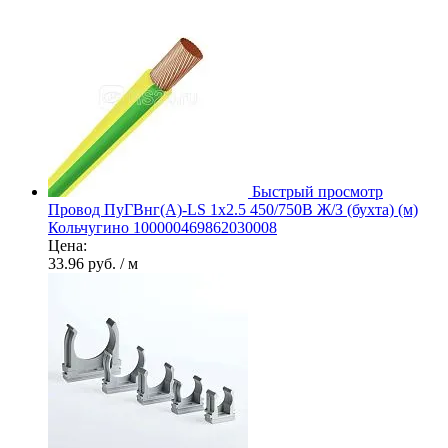
Быстрый просмотр
Провод ПуГВнг(А)-LS 1х2.5 450/750В Ж/З (бухта) (м)
Кольчугино 100000469862030008
Цена:
33.96 руб.
/ м