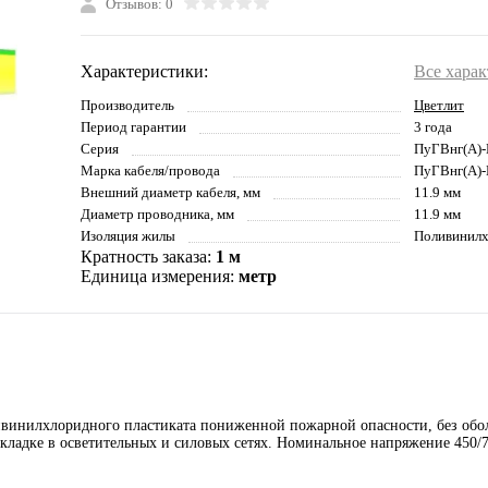
Отзывов: 0
Характеристики:
Все хара
Производитель
Цветлит
Период гарантии
3 года
Серия
ПуГВнг(А)-
Марка кабеля/провода
ПуГВнг(А)-
Внешний диаметр кабеля, мм
11.9 мм
Диаметр проводника, мм
11.9 мм
Изоляция жилы
Поливинилх
Кратность заказа:
1 м
Единица измерения:
метр
ивинилхлоридного пластиката пониженной пожарной опасности, без обо
кладке в осветительных и силовых сетях. Номинальное напряжение 450/7