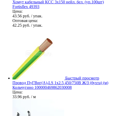
Хомут кабельный КСС 3х150 нейл. бел. (уп.100шт)
Fortisflex 49393
Цена:
43.56 руб.
/ упак.
Оптовая цена:
42.25 руб.
/ упак.
Быстрый просмотр
Провод ПуГВнг(А)-LS 1х2.5 450/750В Ж/З (бухта) (м)
Кольчугино 100000469862030008
Цена:
33.96 руб.
/ м