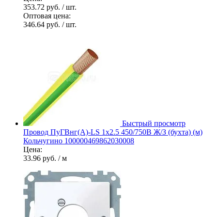
353.72 руб.
/ шт.
Оптовая цена:
346.64 руб.
/ шт.
Быстрый просмотр
Провод ПуГВнг(А)-LS 1х2.5 450/750В Ж/З (бухта) (м)
Кольчугино 100000469862030008
Цена:
33.96 руб.
/ м