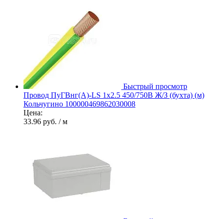
Быстрый просмотр
Провод ПуГВнг(А)-LS 1х2.5 450/750В Ж/З (бухта) (м)
Кольчугино 100000469862030008
Цена:
33.96 руб.
/ м