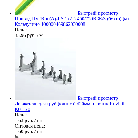
Быстрый просмотр
Провод ПуГВнг(А)-LS 1х2.5 450/750В Ж/З (бухта) (м)
Кольчугино 100000469862030008
Цена:
33.96 руб.
/ м
Быстрый просмотр
Держатель для труб (клипса) d20мм пластик Ruvinil
К01120
Цена:
1.63 руб.
/ шт.
Оптовая цена:
1.60 руб.
/ шт.