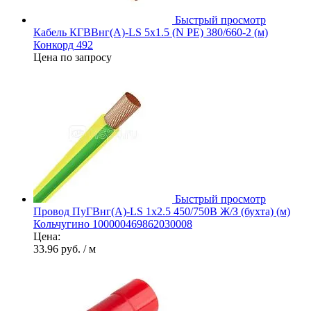
Быстрый просмотр
Кабель КГВВнг(А)-LS 5х1.5 (N PE) 380/660-2 (м)
Конкорд 492
Цена по запросу
Быстрый просмотр
Провод ПуГВнг(А)-LS 1х2.5 450/750В Ж/З (бухта) (м)
Кольчугино 100000469862030008
Цена:
33.96 руб.
/ м