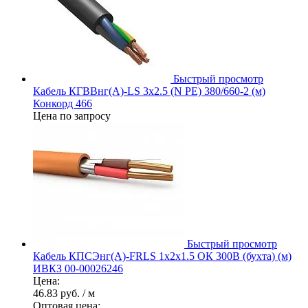
Быстрый просмотр
Кабель КГВВнг(А)-LS 3х2.5 (N PE) 380/660-2 (м)
Конкорд 466
Цена по запросу
Быстрый просмотр
Кабель КПСЭнг(А)-FRLS 1х2х1.5 ОК 300В (бухта) (м)
ИВКЗ 00-00026246
Цена:
46.83 руб.
/ м
Оптовая цена: