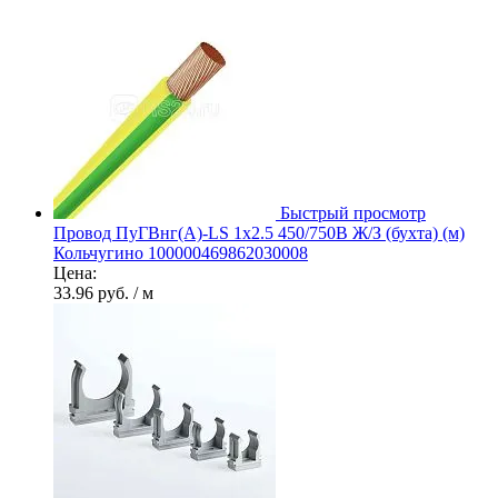
Быстрый просмотр
Провод ПуГВнг(А)-LS 1х2.5 450/750В Ж/З (бухта) (м)
Кольчугино 100000469862030008
Цена:
33.96 руб.
/ м