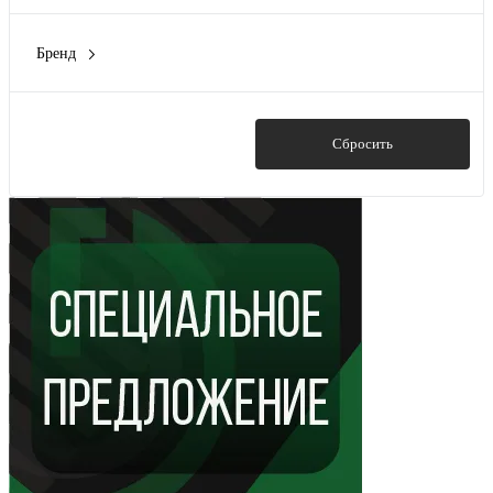
9000 мм
(1)
150 мм
(3)
10000 мм
(9)
Бренд
200 мм
(1)
PERCo
(1)
300 мм
(1)
Протэкт
(14)
1000 мм
(1)
Показать
Сбросить
Показать ещё 2