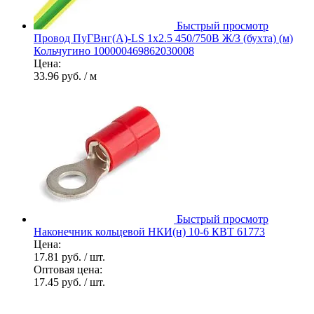
Быстрый просмотр
Провод ПуГВнг(А)-LS 1х2.5 450/750В Ж/З (бухта) (м)
Кольчугино 100000469862030008
Цена:
33.96 руб.
/ м
Быстрый просмотр
Наконечник кольцевой НКИ(н) 10-6 КВТ 61773
Цена:
17.81 руб.
/ шт.
Оптовая цена:
17.45 руб.
/ шт.