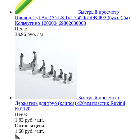
Быстрый просмотр
Провод ПуГВнг(А)-LS 1х2.5 450/750В Ж/З (бухта) (м)
Кольчугино 100000469862030008
Цена:
33.96 руб.
/ м
Быстрый просмотр
Держатель для труб (клипса) d20мм пластик Ruvinil
К01120
Цена:
1.63 руб.
/ шт.
Оптовая цена:
1.60 руб.
/ шт.