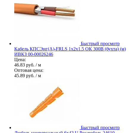
Быстрый просмотр
Кабель КПСЭнг(А)-FRLS 1х2х1.5 ОК 300В (бухта) (м)
ИВКЗ 00-00026246
Цена:
46.83 руб.
/ м
Оптовая цена:
45.89 руб.
/ м
Быстрый просмотр
Дюбель универсальный 6х42 U Росдюбель 24610