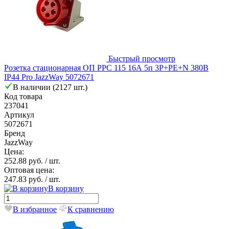
Быстрый просмотр
Розетка стационарная ОП PPC 115 16А 5п 3Р+РЕ+N 380В
IP44 Pro JazzWay 5072671
В наличии (2127 шт.)
Код товара
237041
Артикул
5072671
Бренд
JazzWay
Цена:
252.88 руб.
/ шт.
Оптовая цена:
247.83 руб.
/ шт.
В корзину
В избранное
К сравнению