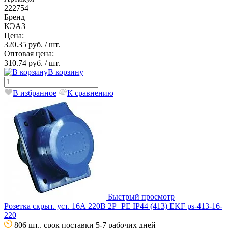
222754
Бренд
КЭАЗ
Цена:
320.35 руб.
/ шт.
Оптовая цена:
310.74 руб.
/ шт.
В корзину
В избранное
К сравнению
Быстрый просмотр
Розетка скрыт. уст. 16А 220В 2P+РЕ IP44 (413) EKF ps-413-16-
220
806 шт., срок поставки 5-7 рабочих дней