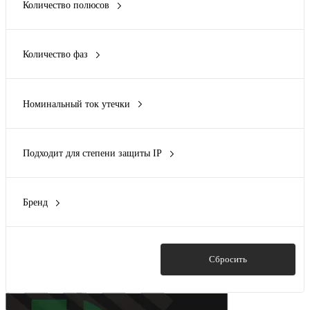
Количество полюсов
Показать ещё 1
0
(6)
1
(2)
Количество фаз
2
(13)
0
(1)
3
(73)
4
(79)
Номинальный ток утечки
Показать ещё 1
0
(1)
Подходит для степени защиты IP
IP54
(1)
Бренд
ABB
(14)
Bals
(1)
DEKraft
(27)
Показать
Сбросить
DKC
(91)
EKF
(57)