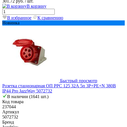
301.72 руб.
/ шт.
В корзину
В избранное
К сравнению
Новинка
Быстрый просмотр
Розетка стационарная ОП PPC 125 32А 5п 3Р+РЕ+N 380В
IP44 Pro JazzWay 5072732
В наличии (1641 шт.)
Код товара
237044
Артикул
5072732
Бренд