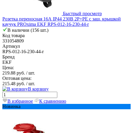
Быстрый просмотр
Розетка переносная 16А IP44 230В 2P+PE с защ. крышкой
каучук PROxima EKF RPS-012-16-230-44-r
В наличии (156 шт.)
Код товара
331054809
Артикул
RPS-012-16-230-44-r
Бренд
EKF
Цена:
219.88 руб.
/ шт.
Оптовая цена:
215.48 руб.
/ шт.
В корзину
В избранное
К сравнению
Новинка