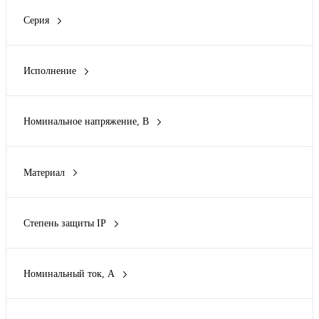
Нет
(182)
Серия
Basic
(6)
Critical&Safe
(3)
Исполнение
DEKraft
(27)
Колодка
(6)
EKF
(1)
Открытой установки
(231)
Easy&Safe
(2)
Номинальное напряжение, В
С защитным контактом стандарта SCHUKO
(4)
Показать ещё 7
230 В
(8)
Скрытой установки
(1)
Материал
АБС-Пластик
(8)
Каучук
(4)
Степень защиты IP
Пластик
(219)
IP20
(2)
Поликарбонат
(1)
IP44
(130)
Резина
(12)
Номинальный ток, А
IP54
(5)
16 А
(12)
IP66
(6)
IP67
(101)