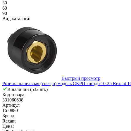
30
60
90
Вид каталога:
Быстрый просмотр
Розетка панельная (гнездо) модель СКРП гнездо 10-25 Rexant 1
В наличии (532 шт.)
Код товара
331060638
Артикул
16-0880
Бренд
Rexant
Цена: