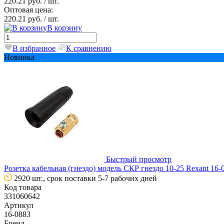
220.21 руб.
/ шт.
Оптовая цена:
220.21 руб.
/ шт.
В корзину
В избранное
К сравнению
Новинка
Быстрый просмотр
Розетка кабельная (гнездо) модель СКР гнездо 10-25 Rexant 16-
2920 шт., срок поставки 5-7 рабочих дней
Код товара
331060642
Артикул
16-0883
Бренд