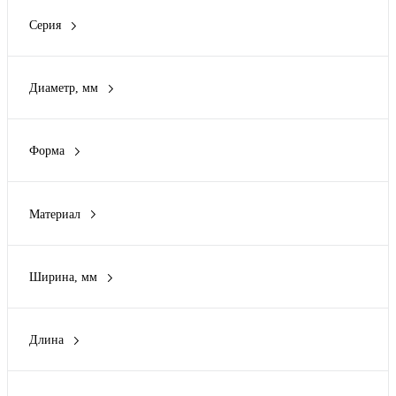
Нет
(457)
Серия
AP распределительные коробки
(2)
Cosmec
(31)
Диаметр, мм
EKF
(2)
0
(2)
Express
(53)
16 мм
(3)
GLOSSA
(19)
Форма
20 мм
(16)
Показать ещё 10
Квадрат
(313)
21.6 мм
(2)
Круглая
(111)
25 мм
(2)
Материал
Овал
(2)
Показать ещё 27
АБС-Пластик
(27)
Прямоугольник
(219)
Алюминий
(43)
Ширина, мм
Карболит
(5)
38 мм
(1)
Керамика
(3)
38.7 мм
(1)
Металл
(6)
Длина
39 мм
(1)
Показать ещё 8
40 мм
(2)
40 мм
(1)
42 мм
(1)
42 мм
(1)