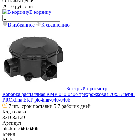
Оптовая цена:
29.10 руб.
/ шт.
В корзину
В избранное
К сравнению
Быстрый просмотр
Коробка распаячная КМР-040-040б трехрожковая 70х35 черн.
PROxima EKF plc-kmr-040-040b
7 шт., срок поставки 5-7 рабочих дней
Код товара
331082129
Артикул
plc-kmr-040-040b
Бренд
EKF