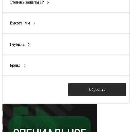
Степень защиты IP
50 мм
(6)
Показать ещё 81
IP00
(4)
55 мм
(1)
IP20
(33)
60 мм
(6)
Высота, мм
IP21
(2)
Показать ещё 78
995 мм
(1)
IP30
(1)
IP31
(4)
Глубина
Показать ещё 14
15 мм
(2)
20 мм
(7)
Бренд
22 мм
(4)
ABB
(3)
23 мм
(4)
Bironi
(22)
24 мм
(1)
Bylectrica
(1)
Показать
Сбросить
Показать ещё 66
CHINT
(2)
Cabeus
(1)
Показать ещё 35