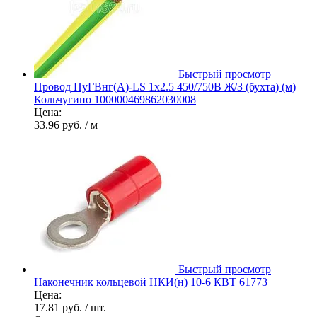
Быстрый просмотр
Провод ПуГВнг(А)-LS 1х2.5 450/750В Ж/З (бухта) (м)
Кольчугино 100000469862030008
Цена:
33.96 руб.
/ м
Быстрый просмотр
Наконечник кольцевой НКИ(н) 10-6 КВТ 61773
Цена:
17.81 руб.
/ шт.