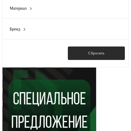
KARAT
(1)
Материал
OptiMat E
(1)
Металл
(38)
PROxima
(1)
Пластик
(7)
Quadro
(36)
Бренд
Показать ещё 1
DKC
(38)
EKF
(1)
IEK
(1)
Показать
Сбросить
Schneider Electric
(1)
YON (группа DKC)
(3)
Показать ещё 1