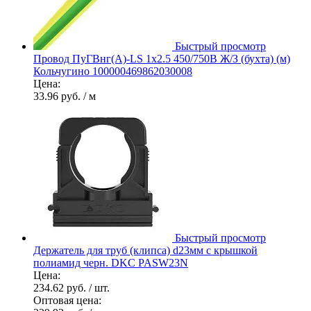
Быстрый просмотр
Провод ПуГВнг(А)-LS 1х2.5 450/750В Ж/З (бухта) (м)
Кольчугино 100000469862030008
Цена:
33.96 руб.
/ м
Быстрый просмотр
Держатель для труб (клипса) d23мм с крышкой
полиамид черн. DKC PASW23N
Цена:
234.62 руб.
/ шт.
Оптовая цена: