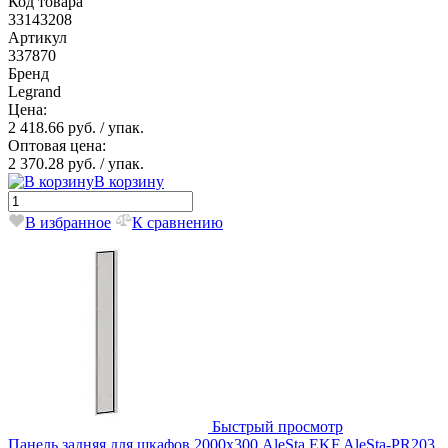
Код товара
33143208
Артикул
337870
Бренд
Legrand
Цена:
2 418.66 руб.
/ упак.
Оптовая цена:
2 370.28 руб.
/ упак.
В корзину
В избранное
К сравнению
Быстрый просмотр
Панель задняя для шкафов 2000х300 AleSta EKF AleSta-PR203