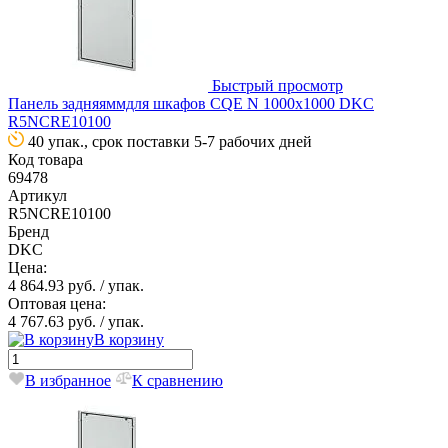
Быстрый просмотр
Панель задняяммдля шкафов CQE N 1000х1000 DKC
R5NCRE10100
40 упак., срок поставки 5-7 рабочих дней
Код товара
69478
Артикул
R5NCRE10100
Бренд
DKC
Цена:
4 864.93 руб.
/ упак.
Оптовая цена:
4 767.63 руб.
/ упак.
В корзину
В избранное
К сравнению