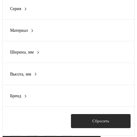
Нет
(424)
Серия
AleSta
(21)
Averes
(2)
Материал
Basic
(1)
Пластик
(13)
Conchiglia
(13)
Сталь
(452)
DEKraft
(16)
Ширина, мм
Показать ещё 14
200 мм
(1)
219.5 мм
(1)
Высота, мм
244 мм
(1)
100 мм
(1)
300 мм
(20)
400 мм
(1)
306 мм
(1)
Бренд
580 мм
(4)
Показать ещё 29
ABB
(8)
600 мм
(1)
ASD-electric
(1)
625 мм
(1)
DEKraft
(16)
Показать
Сбросить
Показать ещё 16
DKC
(339)
EKF
(48)