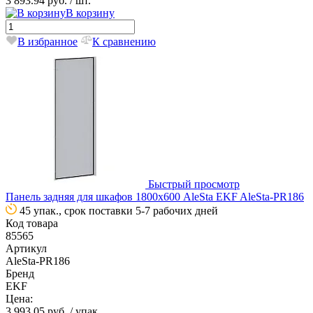
3 893.94 руб.
/ шт.
В корзину
В избранное
К сравнению
Быстрый просмотр
Панель задняя для шкафов 1800х600 AleSta EKF AleSta-PR186
45 упак., срок поставки 5-7 рабочих дней
Код товара
85565
Артикул
AleSta-PR186
Бренд
EKF
Цена:
3 993.05 руб.
/ упак.