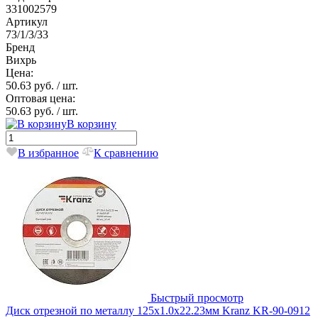
331002579
Артикул
73/1/3/33
Бренд
Вихрь
Цена:
50.63 руб.
/ шт.
Оптовая цена:
50.63 руб.
/ шт.
В корзину
В избранное
К сравнению
Быстрый просмотр
Диск отрезной по металлу 125х1.0х22.23мм Kranz KR-90-0912