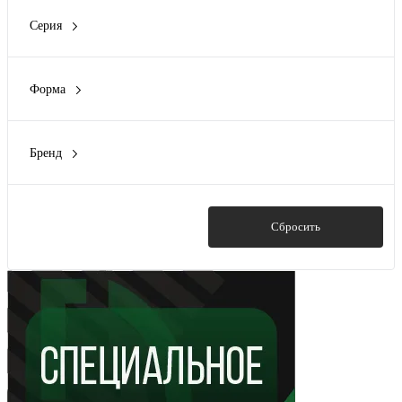
Нет
(194)
Серия
Expert
(5)
Master
(6)
Форма
Вдавленный центр
(34)
Круг
(11)
Бренд
Круглая
(17)
Cutop
(86)
Плоская
(146)
EKF
(11)
FIT
(28)
Показать
Сбросить
HiKOKI
(6)
Kranz
(30)
Показать ещё 5