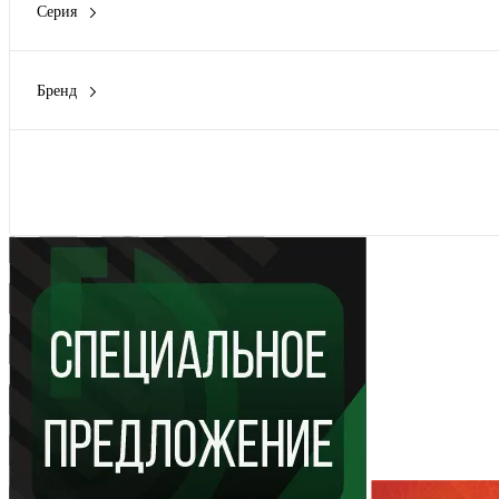
Серия
ARMA2L
(2)
Expert
(1)
Бренд
Master
(2)
EKF
(4)
NHT-NM
(1)
FIT
(5)
NHT-NV
(3)
HAUPA
(2)
Показать
Показать ещё 4
IEK
(2)
KNIPEX
(2)
Показать ещё 8