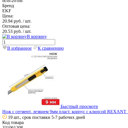
ncm-20-ms
Бренд
EKF
Цена:
20.94 руб.
/ шт.
Оптовая цена:
20.53 руб.
/ шт.
В корзину
В избранное
К сравнению
Быстрый просмотр
Нож с сегмент. лезвием 9мм пласт. корпус с клипсой REXANT 
19 шт., срок поставки 5-7 рабочих дней
Код товара
331061208