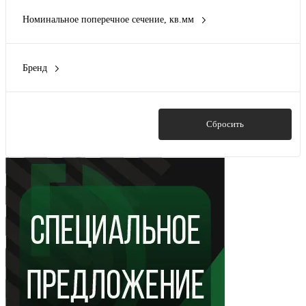
PROxima
(116)
Номинальное поперечное сечение, кв.мм
2 кв.мм
(3)
4 кв.мм
(3)
Бренд
6 кв.мм
(10)
EKF
(116)
10 кв.мм
(11)
HAUPA
(2)
16 кв.мм
(11)
IEK
(14)
Показать
Сбросить
Показать ещё 13
Schneider Electric
(1)
ЗЭТАРУС
(1)
Показать ещё 1