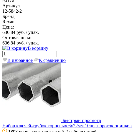
90176
Артикул
12-5842-2
Бренд
Rexant
Цена:
636.84 руб.
/ упак.
Оптовая цена:
636.84 руб.
/ упак.
В корзину
В избранное
К сравнению
Быстрый просмотр
Набор ключей-трубок торцевых 6х22мм 10шт. вороток оцинков
1808 упак., срок поставки 5-7 рабочих дней