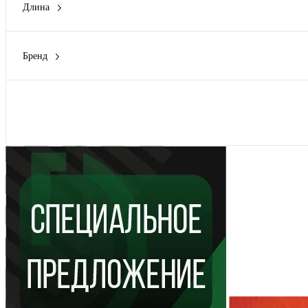
Длина
305 мм
(1)
455 мм
(1)
Бренд
605 мм
(1)
Rexant
(10)
Wera
(3)
Вихрь
(5)
Показать
КВТ
(12)