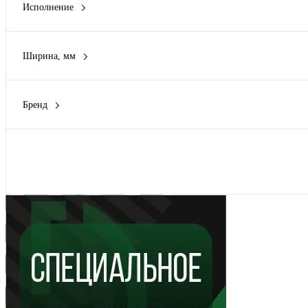
Исполнение
Комплект в сборе
(27)
Ролик
(1)
Ширина, мм
60 мм
(2)
70 мм
(1)
Бренд
100 мм
(4)
FIT
(3)
105 мм
(2)
MOS
(4)
140 мм
(1)
Rexant
(13)
Показать
Показать ещё 6
Вихрь
(2)
КУРС
(6)